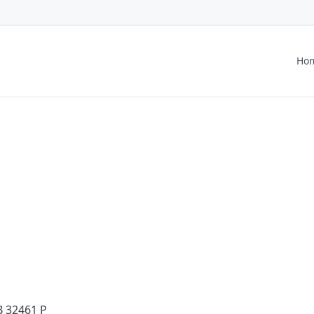
Ho
B 32461 P